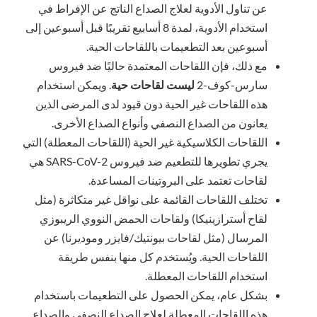
عن تناول الأدوية لعلاج الصداع الناتج عن الإفراط في
استخدام الأدوية، لمدة 8 أسابيع تقريبًا قبل أسبوعين إلى
أسبوعين بعد التطعيمات باللقاحات الحية.
مع ذلك، فإن اللقاحات المعتمدة حاليًا ضد فيروس
سارس-كوف-2
ليست لقاحات حية
. ويمكن استخدام
هذه اللقاحات غير الحية دون قيود لدى المرضى الذين
يعانون من الصداع النصفي وأنواع الصداع الأخرى.
اللقاحات الكلاسيكية غير الحية (اللقاحات المعطلة) التي
يجري تطويرها للتطعيم ضد فيروس SARS-CoV-2 هي
لقاحات تعتمد على البروتينات المساعدة.
تختلف اللقاحات القائمة على نواقل غير متكاثرة (مثل
لقاح أسترازينيكا) ولقاحات الحمض النووي الريبوزي
المرسال (مثل لقاحات بيونتيك/فايزر وموديرنا) عن
اللقاحات الحية. ويُستخدم كل منها بنفس طريقة
استخدام اللقاحات المعطلة.
بشكل عام، يمكن الحصول على التطعيمات باستخدام
هذه اللقاحات المعطلة لعلاج الصداع النصفي والصداع