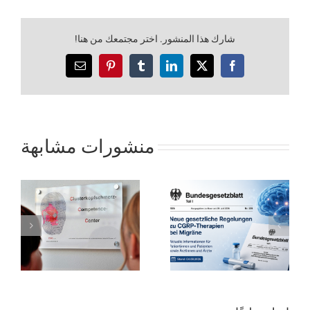
شارك هذا المنشور. اختر مجتمعك من هنا!
فيسبوك
X
لينكد
تمبلر
بينترست
بريد
إن
إلكتروني
منشورات مشابهة