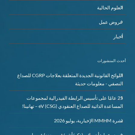
العلوم الحالية
عروض عمل
أخبار
أحدث المنشورات
اللوائح القانونية الجديدة المتعلقة بعلاجات CGRP للصداع
النصفي - معلومات حديثة
25 عامًا على تأسيس الرابطة الفيدرالية لمجموعات
المساعدة الذاتية للصداع العنقودي (CSG) eV – تهانينا!
نشرة MMHM الإخبارية، يوليو 2026
عرض عمل: أخصائي (ذكر/أنثى/غير محدد) في طب