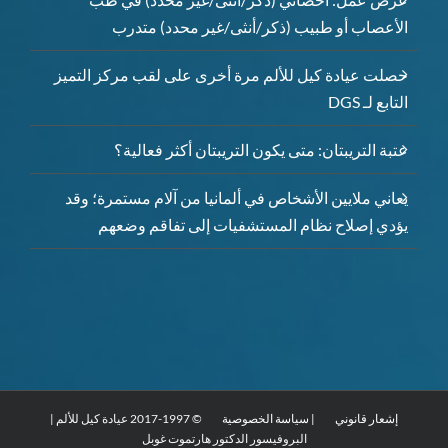
الأعصاب أو طبيب (ذكر/أنثى/غير محدد) متدرب
حصلت عيادة كيل للألم مرة أخرى على لقب مركز التميز
التابع لـ DGS
عتبة التريبتان: متى يكون التريبتان أكثر فعالية؟
يعاني ملايين الأشخاص في ألمانيا من آلام مستمرة؛ وقد
يؤدي إصلاح نظام المستشفيات إلى تفاقم وضعهم
إشعار قانوني
| سياسة الخصوصية
© 1997-2017 عيادة كيل للألم |
البروفيسور الدكتور هارتموت غوبل