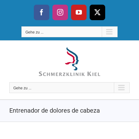
Saltar
al
Facebook
Instagram
YouTube
X
contenido
Gehe zu ...
Gehe zu ...
Entrenador de dolores de cabeza