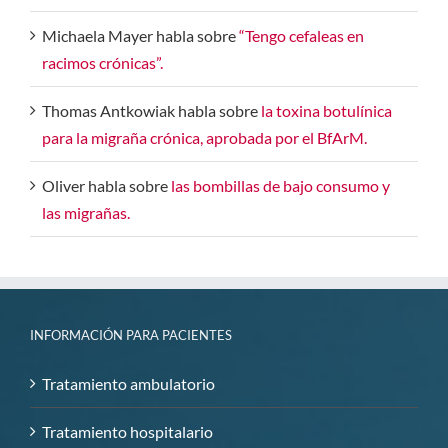
Michaela Mayer
habla sobre
“Tengo cefaleas en
racimos crónicas”.
Thomas Antkowiak
habla sobre
la toxina botulínica
para la migraña crónica, aprobada por el BfArM.
Oliver
habla sobre
las bombillas de bajo consumo y
las migrañas.
INFORMACIÓN PARA PACIENTES
Tratamiento ambulatorio
Tratamiento hospitalario