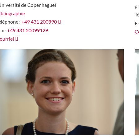
Université de Copenhague)
pr
ibliographie
T
éléphone :
+49 431 200990
Fa
ax :
+49 431 20099129
Co
ourriel