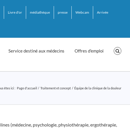
Livre d'or
médiathèque
presse
Webcam
Arrivée
Service destiné aux médecins
Offres d'emploi
us êtes ici :
Page d'accueil
Traitement et concept
Équipe de la clinique de la douleur
iplines (médecine, psychologie, physiothérapie, ergothérapie,