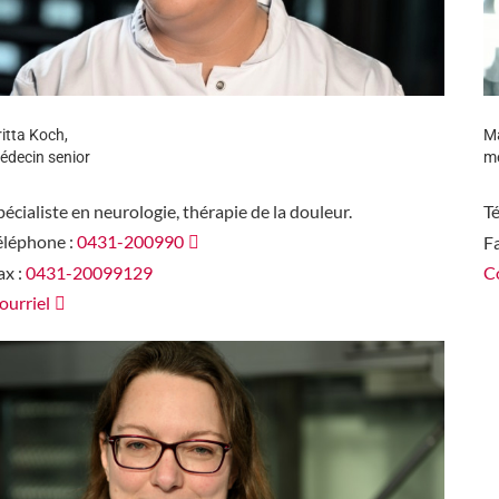
ritta Koch,
M
édecin senior
mé
pécialiste en neurologie, thérapie de la douleur.
T
éléphone :
0431-200990
Fa
ax :
0431-20099129
Co
ourriel