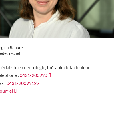
egina Banarer,
édecin-chef
pécialiste en neurologie, thérapie de la douleur.
éléphone :
0431-200990
ax :
0431-20099129
ourriel