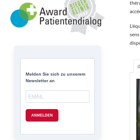
thér
accé
L'éq
sens
dispo