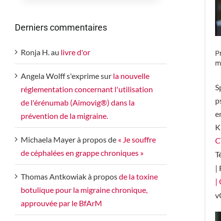
Derniers commentaires
Ronja H.
au
livre d'or
P
m
Angela Wolff
s'exprime sur
la nouvelle
S
réglementation concernant l'utilisation
p
de l'érénumab (Aimovig®) dans la
e
prévention de la migraine.
K
Michaela Mayer
à propos de
« Je souffre
C
de céphalées en grappe chroniques »
T
|
Thomas Antkowiak
à propos
de la toxine
|
botulique pour la migraine chronique,
v
approuvée par le BfArM