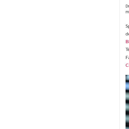
D
m
S
d
B
T
F
C