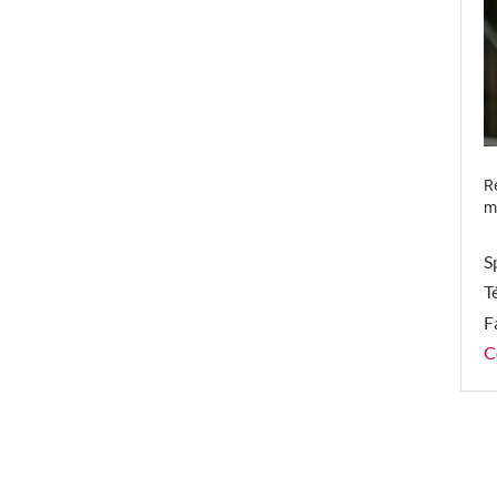
R
m
S
T
F
C