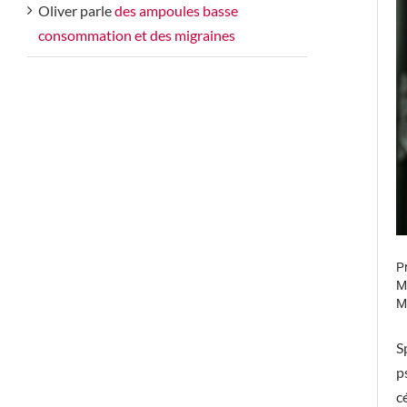
Oliver
parle
des ampoules basse
consommation et des migraines
P
M
M
S
p
c