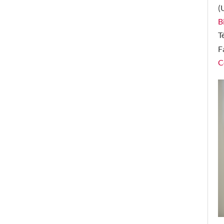
(
B
T
F
C