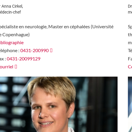
r Anna Cirkel,
Dr
édecin-chef
mé
pécialiste en neurologie, Master en céphalées (Université
Sp
e Copenhague)
th
ibliographie
mi
éléphone :
0431-200990
T
ax :
0431-20099129
Fa
ourriel
Co