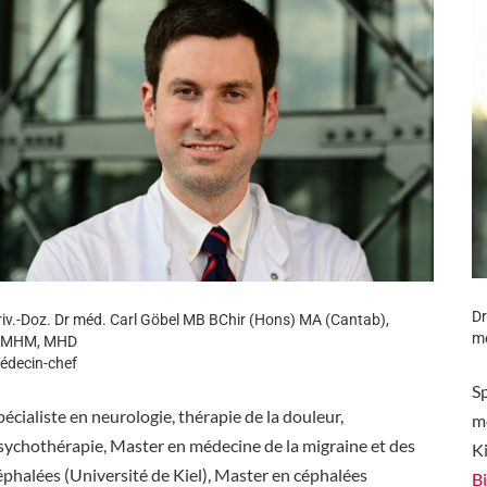
Dr
riv.-Doz. Dr méd. Carl Göbel MB BChir (Hons) MA (Cantab),
mé
MHM, MHD
édecin-chef
Sp
pécialiste en neurologie, thérapie de la douleur,
mé
sychothérapie, Master en médecine de la migraine et des
Ki
éphalées (Université de Kiel), Master en céphalées
Bi