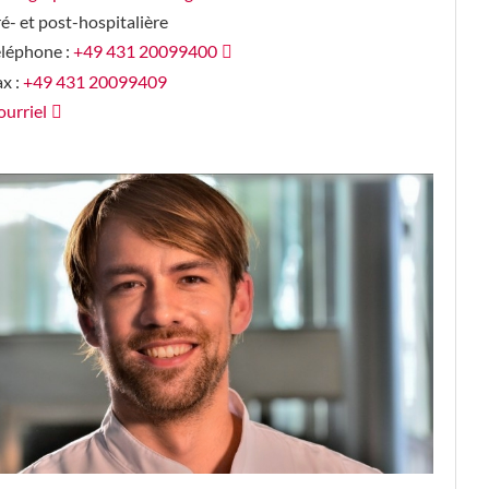
é- et post-hospitalière
éléphone :
+49 431 20099400
x :
+49 431 20099409
urriel