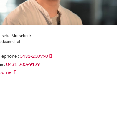
ascha Morscheck,
decin-chef
éléphone :
0431-200990
x :
0431-20099129
urriel