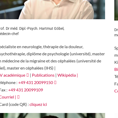
rof. Dr méd. Dipl.-Psych. Hartmut Göbel,
Dr
édecin-chef
mé
pécialiste en neurologie, thérapie de la douleur,
Sp
sychothérapie, diplôme de psychologie (université), master
mé
n médecine de la migraine et des céphalées (université de
Ki
iel), master en céphalées (IHS) |
Bi
V académique
|
Publications
|
Wikipédia |
T
éléphone :
+49 431 20099150
Fa
 Fax :
+49 431 20099109
Co
 Courriel |
Card (code QR) :
cliquez ici