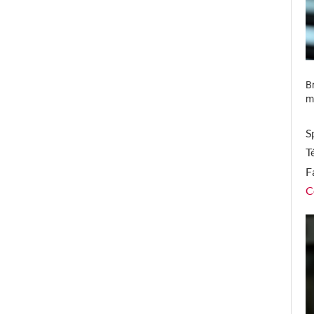
B
m
S
T
F
C