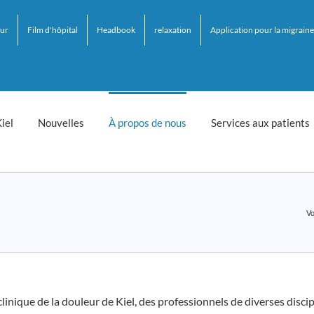
eur
Film d'hôpital
Headbook
relaxation
Application pour la migraine
iel
Nouvelles
À propos de nous
Services aux patients
Vo
 clinique de la douleur de Kiel, des professionnels de diverses disc